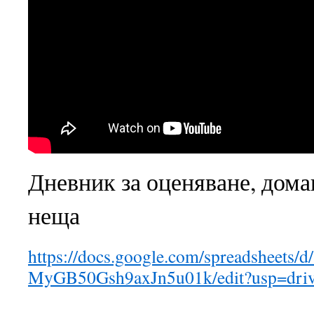
Дневник за оценяване, дом
неща
https://docs.google.com/spreadshee
MyGB50Gsh9axJn5u01k/edit?usp=dri