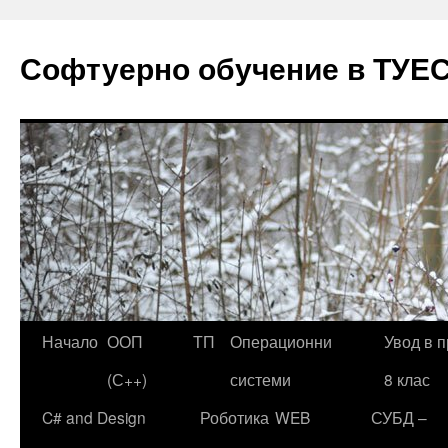
Софтуерно обучение в ТУЕ
Начало
ООП
ТП
Операционни
Увод в 
Към
(С++)
системи
8 клас
съдържанието
C# and Design
Роботика
WEB
СУБД –