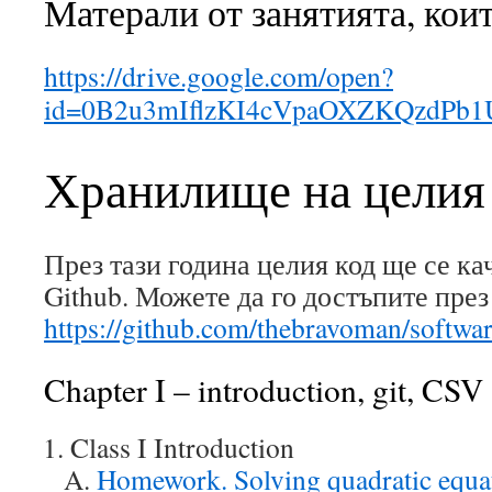
Матерали от занятията, които
https://drive.google.com/open?
id=0B2u3mIflzKI4cVpaOXZKQzdPb1
Хранилище на целия
През тази година целия код ще се ка
Github. Можете да го достъпите през
https://github.com/thebravoman/softw
Chapter I – introduction, git, CSV a
Class I Introduction
Homework. Solving quadratic equa