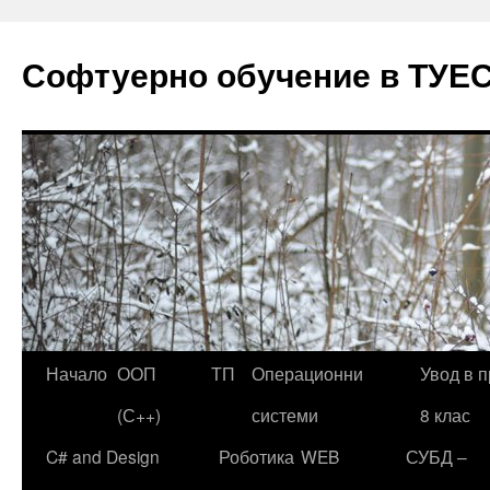
Софтуерно обучение в ТУЕ
Начало
ООП
ТП
Операционни
Увод в 
Към
(С++)
системи
8 клас
съдържанието
C# and Design
Роботика
WEB
СУБД –