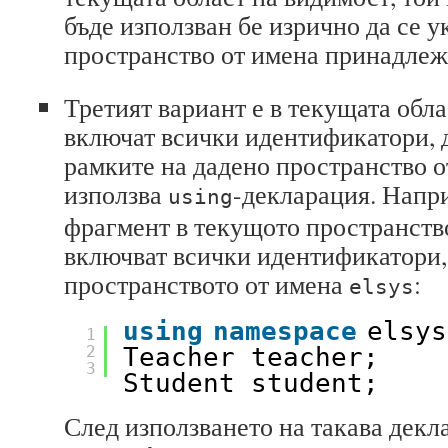
бъде използван бе изрично да се у
пространство от имена принадлеж
Третият вариант е в текущата обла
включат всички идентификатори, 
рамките на дадено пространство от
използва
-декларация. Напр
using
фрагмент в текущото пространство
включват всички идентификатори,
пространството от имена
:
elsys
using
namespace
elsys
1
2
Teacher teacher;
3
Student student;
След използването на такава декл