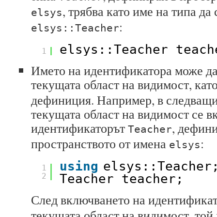
, трябва като име на типа да
elsys
:
elsys::Teacher
elsys::Teacher teach
1
Името на идентификатора може да
текущата област на видимост, кат
дефиниция. Например, в следващи
текущата област на видимост се в
идентификаторът
, дефин
Teacher
пространството от имена
:
elsys
using
elsys::Teacher
1
2
Teacher teacher;
След включването на идентифика
текущата област на видимост, той