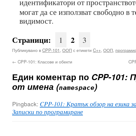
идентификатори от пространствот
могат да се използват свободно в 
видимост.
Страници:
2
1
3
Публикувано в
CPP-101
,
ООП
с етикети
C++
,
ООП
,
програми
←
CPP-101: Класове и обекти
CPP
Един коментар по
CPP-101:
от имена (
)
namespace
Pingback:
CPP-101: Кратък обзор на езика з
Записки по програмиране