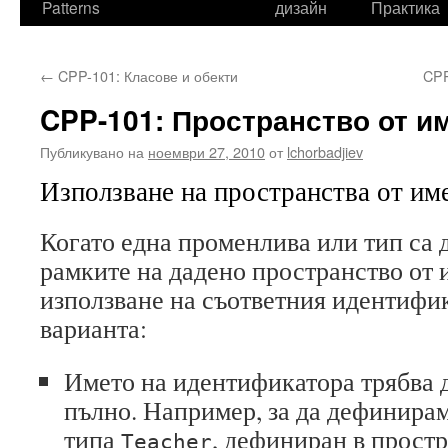
Patterns
дизайн
Практика
←
CPP-101: Класове и обекти
CPP
CPP-101: Пространство от им
Публикувано на
ноември 27, 2010
от
lchorbadjiev
Използване на пространства от им
Когато една променлива или тип са
рамките на дадено пространство от и
използване на съответния идентифи
варианта:
Името на идентификатора трябва 
пълно. Например, за да дефинира
типа
, дефиниран в прост
Teacher