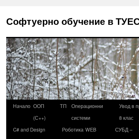
Софтуерно обучение в ТУЕ
Начало
ООП
ТП
Операционни
Увод в 
Към
(С++)
системи
8 клас
съдържанието
C# and Design
Роботика
WEB
СУБД –