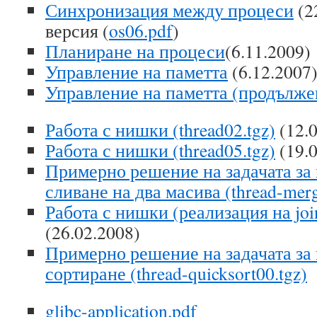
Синхронизация между процеси
(2
версия (
os06.pdf
)
Планиране на процеси
(6.11.2009)
Управление на паметта
(6.12.2007
Управление на паметта (продълже
Работа с нишки (thread02.tgz)
(12.0
Работа с нишки (thread05.tgz)
(19.0
Примерно решение на задачата з
сливане на два масива (thread-merg
Работа с нишки (реализация на join
(26.02.2008)
Примерно решение на задачата за
сортиране (thread-quicksort00.tgz)
glibc-application.pdf